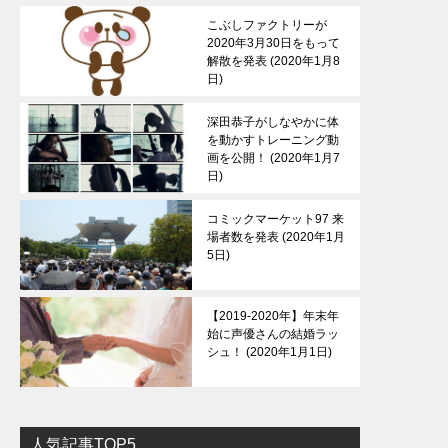
こぶしファクトリーが
2020年3月30日をもって
解散を発表
2020年1月8
日
深田恭子がしなやかに体
を動かすトレーニング動
画を公開！
2020年1月7
日
コミックマーケット97 来
場者数を発表
2020年1月
5日
【2019-2020年】年末年
始に声優さんの結婚ラッ
シュ！
2020年1月1日
人気記事TOP5