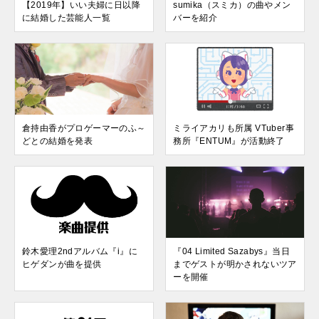
【2019年】いい夫婦に日以降
sumika（スミカ）の曲やメン
に結婚した芸能人一覧
バーを紹介
倉持由香がプロゲーマーのふ～
ミライアカリも所属 VTuber事
どとの結婚を発表
務所『ENTUM』が活動終了
鈴木愛理2ndアルバム『i』に
『04 Limited Sazabys』当日
ヒゲダンが曲を提供
までゲストが明かされないツア
ーを開催