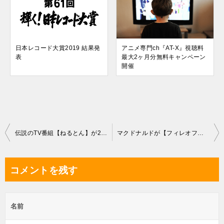
日本レコード大賞2019 結果発
アニメ専門ch『AT-X』視聴料
表
最大2ヶ月分無料キャンペーン
開催
投
伝説のTV番組【ねるとん】が25年ぶりに復活
マクドナルドが【フィレオフィッシュ】をリニューアル
稿
ナ
コメントを残す
ビ
ゲ
名前
ー