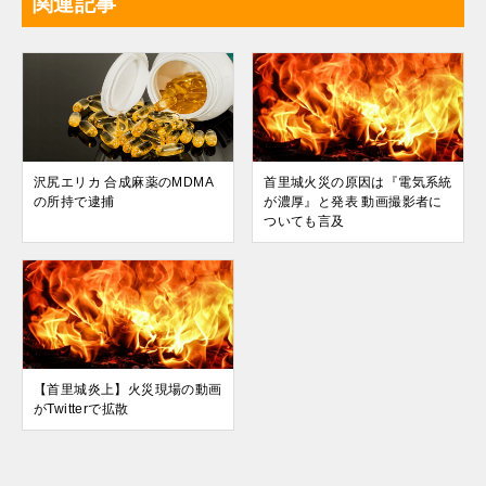
関連記事
沢尻エリカ 合成麻薬のMDMA
首里城火災の原因は『電気系統
の所持で逮捕
が濃厚』と発表 動画撮影者に
ついても言及
【首里城炎上】火災現場の動画
がTwitterで拡散