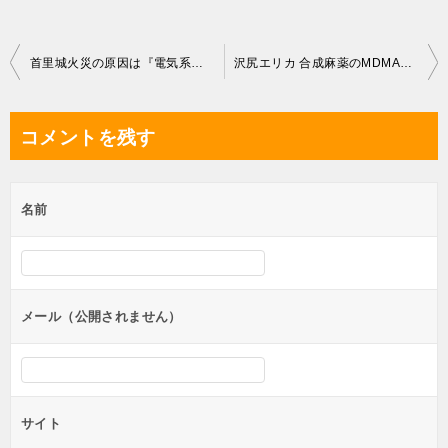
投
首里城火災の原因は『電気系統が濃厚』と発表 動画撮影者についても言及
沢尻エリカ 合成麻薬のMDMAの所持で逮捕
稿
ナ
コメントを残す
ビ
ゲ
名前
ー
シ
ョ
ン
メール（公開されません）
サイト